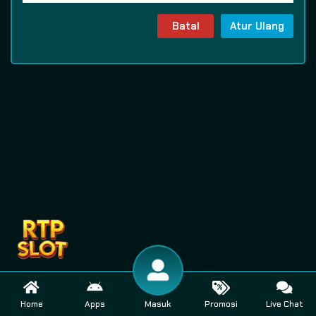
Batal
Atur Ulang
Home
Apps
Masuk
Promosi
Live Chat