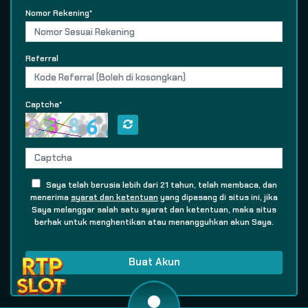
Nomor Rekening*
Referral
Captcha*
Saya telah berusia lebih dari 21 tahun, telah membaca, dan
menerima
syarat dan ketentuan
yang dipasang di situs ini, jika
Saya melanggar salah satu syarat dan ketentuan, maka situs
berhak untuk menghentikan atau menangguhkan akun Saya.
Buat Akun