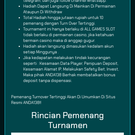
telegram, dan juga follow channel whatsapp.
Hadiah Dapat Langsung Di Mainkan Di Permainan
Ataupun Di Withdraw
Total Hadiah hingga jutaan rupiah untuk 10
pemenang dengan Turn Over Tertinggi.
Tournament ini hanya berlaku di ALL GAMES SLOT
tidak berlaku di permainan casino, jika ketahuan
bermain casino maka di anggap gugur.
Hadiah akan langsung dimasukan kedalam akun
setiap Minggunya .
Jika kedapatan melakukan tindak kecurangan
seperti : Kesamaan Data Player, Penipuan Deposit,
Kesamaan Alamat IP, Melakukan Safety Bet, Invest,
Maka pihak ANDA138 Berhak membatalkan bonus
deposit tanpa dispensasi.
Pemenang Turnover Tertinggi Akan Di Umumkan Di Situs
Resmi ANDA138!!
Rincian Pemenang
Turnamen