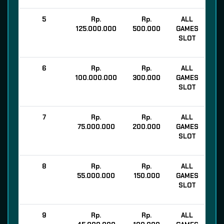
5
Rp.
Rp.
ALL
125.000.000
500.000
GAMES
SLOT
6
Rp.
Rp.
ALL
100.000.000
300.000
GAMES
SLOT
7
Rp.
Rp.
ALL
75.000.000
200.000
GAMES
SLOT
8
Rp.
Rp.
ALL
55.000.000
150.000
GAMES
SLOT
9
Rp.
Rp.
ALL