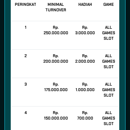
PERINGKAT
MINIMAL
HADIAH
GAME
TURNOVER
1
Rp.
Rp.
ALL
250.000.000
3.000.000
GAMES
SLOT
2
Rp.
Rp.
ALL
200.000.000
2.000.000
GAMES
SLOT
3
Rp.
Rp.
ALL
175.000.000
1.000.000
GAMES
SLOT
4
Rp.
Rp.
ALL
150.000.000
700.000
GAMES
SLOT