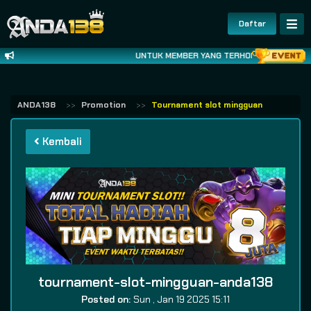
Daftar
UNTUK MEMBER YANG TERHORMAT ^^ DIMOHON
ANDA138
Promotion
Tournament slot mingguan anda138
Kembali
tournament-slot-mingguan-anda138
Posted on:
Sun , Jan 19 2025 15:11