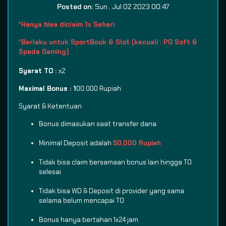
Posted on:
Sun , Jul 02 2023 00:47
*Hanya bisa diclaim 1x Sehari
*Berlaku untuk SportBook & Slot (kecuali : PG Soft &
Spade Gaming)
Syarat TO :
x2
Maximal Bonus : 1
00.000 Rupiah
Syarat & Ketentuan
Bonus dimasukan saat transfer dana
Minimal Deposit adalah
50.000 Rupiah
Tidak bisa claim bersamaan bonus lain hingga TO
selesai
Tidak bisa WD & Deposit di provider yang sama
selama belum mencapai TO
Bonus hanya bertahan 1x24 jam