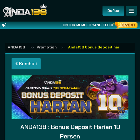
Daftar
UNTUK MEMBER YANG TERHORMAT ^^ DIMOHO
ANDA138
Promotion
Anda138 bonus deposit harian 10 per
Kembali
ANDA138 : Bonus Deposit Harian 10
Persen