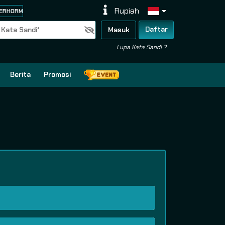
Rupiah
AT ^^ DIMOHON UNTUK CEK TERLEBIH DAHULU REKENING & NOMOR AKTIF KAM
Daftar
Masuk
Lupa Kata Sandi ?
Berita
Promosi