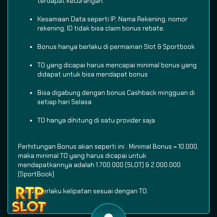
terdapat kecurangan.
Kesamaan Data seperti IP, Nama Rekening, nomor
rekening, ID tidak bisa claim bonus rebate.
Bonus hanya berlaku di permainan Slot & Sportbook
TO yang dicapai harus mencapai minimal bonus yang
didapat untuk bisa mendapat bonus
Bisa digabung dengan bonus Cashback mingguan di
setiap hari Selasa
TO hanya dihitung di satu provider saja
Perhitungan Bonus akan seperti ini : Minimal Bonus = 10.000,
maka minimal TO yang harus dicapai untuk
mendapatkannya adalah 1.700.000 (SLOT) & 2.000.000
(SportBook)
Bonus berlaku kelipatan sesuai dengan TO.