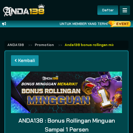
Daftar
UNTUK MEMBER YANG TERHORMAT ^^ DIMOHO
ANDA138
Promotion
Anda138 bonus rollingan minguan samp
Kembali
ANDA138 : Bonus Rollingan Minguan
Sampai 1 Persen