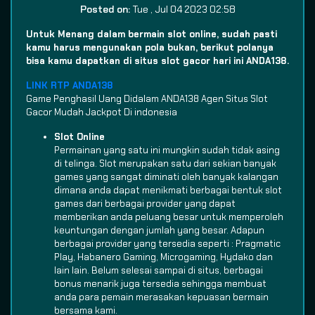
Posted on:
Tue , Jul 04 2023 02:58
Untuk Menang dalam bermain slot online, sudah pasti
kamu harus mengunakan pola bukan, berikut polanya
bisa kamu dapatkan di situs slot gacor hari ini ANDA138.
LINK RTP ANDA138
Game Penghasil Uang Didalam ANDA138 Agen Situs Slot
Gacor Mudah Jackpot Di indonesia
Slot Online
Permainan yang satu ini mungkin sudah tidak asing
di telinga. Slot merupakan satu dari sekian banyak
games yang sangat diminati oleh banyak kalangan
dimana anda dapat menikmati berbagai bentuk slot
games dari berbagai provider yang dapat
memberikan anda peluang besar untuk memperoleh
keuntungan dengan jumlah yang besar. Adapun
berbagai provider yang tersedia seperti : Pragmatic
Play, Habanero Gaming, Microgaming, Hydako dan
lain lain. Belum selesai sampai di situs, berbagai
bonus menarik juga tersedia sehingga membuat
anda para pemain merasakan kepuasan bermain
bersama kami.