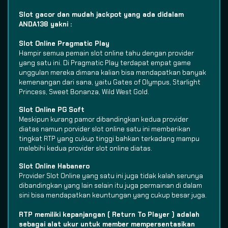
Slot gacor dan mudah jackpot yang ada didalam
ANDA138 yakni :
Slot Online Pragmatic Play
Hampir semua pemain slot online tahu dengan provider
yang satu ini. Di Pragmatic Play terdapat empat game
unggulan mereka dimana kalian bisa mendapatkan banyak
kemenangan dari sana, yaitu Gates of Olympus, Starlight
Princess, Sweet Bonanza, Wild West Gold.
Slot Online PG Soft
Meskipun kurang pamor dibandingkan kedua provider
diatas namun porvider slot online satu ini memberikan
tingkat RTP yang cukup tinggi bahkan terkadang mampu
melebihi kedua provider slot online diatas.
Slot Online Habanero
Provider Slot Online yang satu ini juga tidak kalah serunya
dibandingkan yang lain selain itu juga permainan di dalam
sini bisa mendapatkan keuntungan yang cukup besar juga.
RTP memiliki kepanjangan ( Return To Player ) adalah
sebagai alat ukur untuk member mempersentasikan