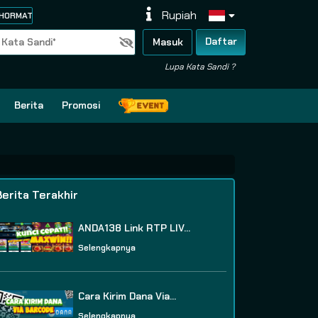
Rupiah
^ DIMOHON UNTUK CEK TERLEBIH DAHULU REKENING & NOMOR AKTIF KAMI SE
Daftar
Masuk
Lupa Kata Sandi ?
Berita
Promosi
Berita Terakhir
ANDA138 Link RTP LIV...
Selengkapnya
Cara Kirim Dana Via...
Selengkapnya