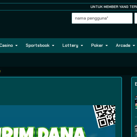
UNTUK MEMBER YANG TERHORMAT ^
Casino
Sportsbook
Lottery
Poker
Arcade
e qris anda138